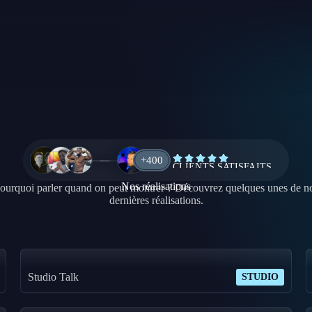
+400
CLIENTS SATISFAITS
Nos réalisations
ourquoi parler quand on peut montrer ? Découvrez quelques unes de n
dernières réalisations.
Studio Talk
STUDIO