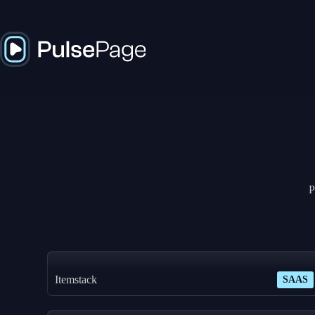
P
Itemstack
SAAS